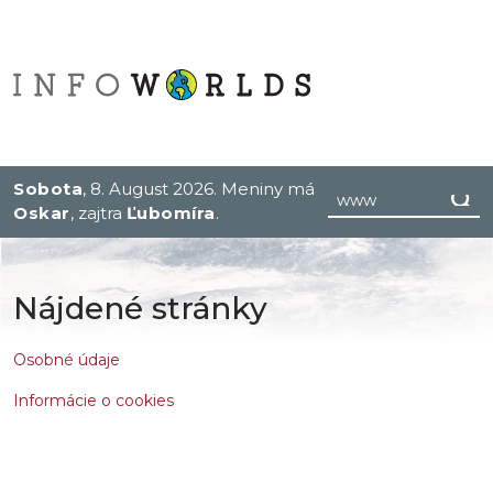
Sobota
, 8. August 2026.
Meniny má
Oskar
, zajtra
Ľubomíra
.
Nájdené stránky
Osobné údaje
Informácie o cookies