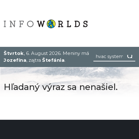
Štvrtok
, 6. August 2026.
Meniny má
Jozefína
, zajtra
Štefánia
.
Hľadaný výraz sa nenašiel.