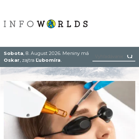
Sobota
, 8. August 2026.
Meniny má
Oskar
, zajtra
Ľubomíra
.