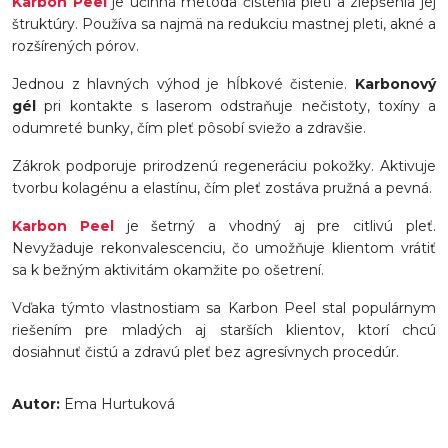
Karbon Peel
je účinná metóda čistenia pleti a zlepšenia jej
štruktúry. Používa sa najmä na redukciu mastnej pleti, akné a
rozšírených pórov.
Jednou z hlavných výhod je hĺbkové čistenie.
Karbonový
gél
pri kontakte s laserom odstraňuje nečistoty, toxíny a
odumreté bunky, čím pleť pôsobí sviežo a zdravšie.
Zákrok podporuje prirodzenú regeneráciu pokožky. Aktivuje
tvorbu kolagénu a elastínu, čím pleť zostáva pružná a pevná.
Karbon Peel
je šetrný a vhodný aj pre citlivú pleť.
Nevyžaduje rekonvalescenciu, čo umožňuje klientom vrátiť
sa k bežným aktivitám okamžite po ošetrení.
Vďaka týmto vlastnostiam sa Karbon Peel stal populárnym
riešením pre mladých aj starších klientov, ktorí chcú
dosiahnuť čistú a zdravú pleť bez agresívnych procedúr.
Autor:
Ema Hurtuková