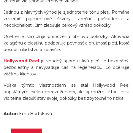
zníženie viditeľnosti jemných vrások.
Jednou z hlavných výhod je zjednotenie tónu pleti. Pomáha
zmierniť pigmentové škvrny, slnečné poškodenia a
nedokonalosti, čím zlepšuje celkový vzhľad pokožky.
Ošetrenie stimuluje prirodzenú obnovu pokožky. Aktivácia
kolagénu a elastínu podporuje pevnosť a pružnosť pleti, ktorá
pôsobí mladistvo a zdravšie.
Hollywood Peel
je vhodný aj pre citlivú pleť. Je bezpečný,
bezbolestný a nevyžaduje čas na regeneráciu, čo oceňuje
väčšina klientov.
Vďaka týmto vlastnostiam sa stal Hollywood Peel
populárnym nielen medzi ženami, ale aj mužmi, ktorí chcú
viditeľne zlepšiť stav svojej pokožky bez zbytočného rizika.
Autor:
Ema Hurtuková