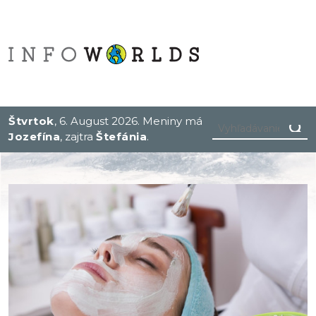
Štvrtok
, 6. August 2026.
Meniny má
Jozefína
, zajtra
Štefánia
.