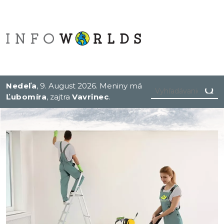
Nedeľa
, 9. August 2026.
Meniny má
Ľubomíra
, zajtra
Vavrinec
.