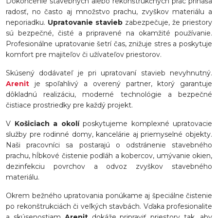
Dokončenie stavebných alebo rekonštrukčných prác prináša
radosť, no často aj množstvo prachu, zvyškov materiálu a
neporiadku.
Upratovanie stavieb
zabezpečuje, že priestory
sú bezpečné, čisté a pripravené na okamžité používanie.
Profesionálne upratovanie šetrí čas, znižuje stres a poskytuje
komfort pre majiteľov či užívateľov priestorov.
Skúsený dodávateľ je pri upratovaní stavieb nevyhnutný.
Arenit
je spoľahlivý a overený partner, ktorý garantuje
dôkladnú realizáciu, moderné technológie a bezpečné
čistiace prostriedky pre každý projekt.
V
Košiciach a okolí
poskytujeme komplexné upratovacie
služby pre rodinné domy, kancelárie aj priemyselné objekty.
Naši pracovníci sa postarajú o odstránenie stavebného
prachu, hĺbkové čistenie podláh a kobercov, umývanie okien,
dezinfekciu povrchov a odvoz zvyškov stavebného
materiálu.
Okrem bežného upratovania ponúkame aj špeciálne čistenie
po rekonštrukciách či veľkých stavbách. Vďaka profesionalite
a skúsenostiam
Arenit
dokáže pripraviť priestory tak, aby