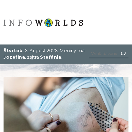
Štvrtok
, 6. August 2026.
Meniny má
Jozefína
, zajtra
Štefánia
.