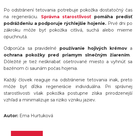
Po odstránení tetovania potrebuje pokožka dostatočný čas
na regeneráciu.
Správna starostlivosť
pomáha predísť
podráždeniu a podporuje rýchlejšie hojenie.
Prvé dni po
zákroku môže byť pokožka citlivá, suchá alebo mierne
opuchnutá.
Odporúča sa pravidelné
používanie hojivých krémov
a
ochrana pokožky pred priamym slnečným žiarením
.
Dôležité je tiež neškriabať ošetrované miesto a vyhnúť sa
bazénom či saunám počas hojenia.
Každý človek reaguje na odstránenie tetovania inak, preto
môže byť dĺžka regenerácie individuálna. Pri správnej
starostlivosti však pokožka postupne získa prirodzenejší
vzhľad a minimalizuje sa riziko vzniku jaziev.
Autor:
Ema Hurtuková