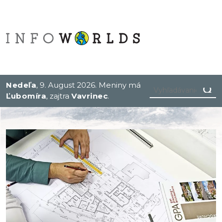
Nedeľa
, 9. August 2026.
Meniny má
Ľubomíra
, zajtra
Vavrinec
.