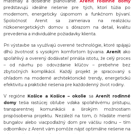
materiály a dôsledné plánovanie.
Arenit rodinné domy
predstavujú ideálne riešenie pre tých, ktorí túžia po
modernom, energeticky úspornom a funkčnom bývaní.
Spoločnosť Arenit sa zameriava na realizáciu
nízkoenergetických domov s dôrazom na detail, kvalitu
prevedenia a individuálne požiadavky klienta.
Pri výstavbe sa využívajú overené technológie, ktoré spájajú
dlhú životnosť s vysokým komfortom bývania.
Arenit
ako
spoľahlivý a overený dodávateľ prináša istotu, že celý proces
– od návrhu po odovzdanie kľúčov – prebehne bez
zbytočných komplikácií. Každý projekt je spracovaný s
ohľadom na moderné architektonické trendy, energetickú
efektivitu a praktické riešenia pre každodenný život rodiny.
V regióne
Košice a Košice – okolie
sa
Arenit rodinné
domy
tešia rastúcej obľube vďaka spoľahlivému prístupu,
transparentnej komunikácii a širokým možnostiam
prispôsobenia projektu. Nezáleží na tom, či hľadáte menší
bungalov alebo viacpodlažný dom pre väčšiu rodinu – tím
odborníkov z Arenit vám pomôže nájsť optimálne riešenie na