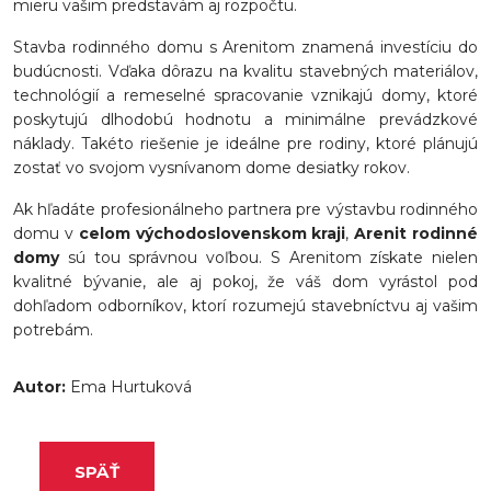
mieru vašim predstavám aj rozpočtu.
Stavba rodinného domu s Arenitom znamená investíciu do
budúcnosti. Vďaka dôrazu na kvalitu stavebných materiálov,
technológií a remeselné spracovanie vznikajú domy, ktoré
poskytujú dlhodobú hodnotu a minimálne prevádzkové
náklady. Takéto riešenie je ideálne pre rodiny, ktoré plánujú
zostať vo svojom vysnívanom dome desiatky rokov.
Ak hľadáte profesionálneho partnera pre výstavbu rodinného
domu v
celom východoslovenskom kraji
,
Arenit rodinné
domy
sú tou správnou voľbou. S Arenitom získate nielen
kvalitné bývanie, ale aj pokoj, že váš dom vyrástol pod
dohľadom odborníkov, ktorí rozumejú stavebníctvu aj vašim
potrebám.
Autor:
Ema Hurtuková
SPÄŤ