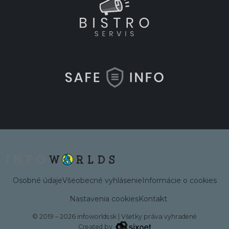
Osobné údaje
Všeobecné vyhlásenie
Informácie o cookies
Nastavenia cookies
Kontakt
© 2019 – 2026 infoworlds.sk
|
Všetky práva vyhradené
Created by