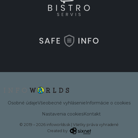
Osobné údaje
Všeobecné vyhlásenie
Informácie o cookies
Nastavenia cookies
Kontakt
© 2019 – 2026 infoworlds.sk
|
Všetky práva vyhradené
Created by