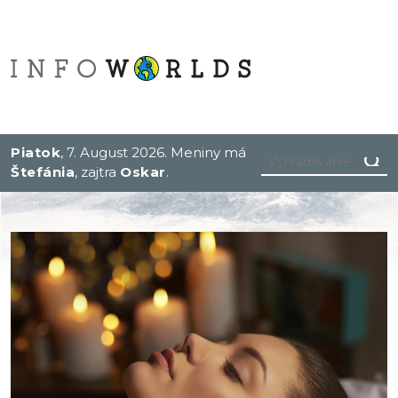
Piatok
, 7. August 2026.
Meniny má
Štefánia
, zajtra
Oskar
.