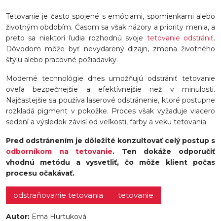
Tetovanie je často spojené s emóciami, spomienkami alebo
životným obdobím. Časom sa však názory a priority menia, a
preto sa niektorí ľudia rozhodnú svoje
tetovanie odstrániť
.
Dôvodom môže byť nevydarený dizajn, zmena životného
štýlu alebo pracovné požiadavky.
Moderné technológie dnes umožňujú odstrániť tetovanie
oveľa bezpečnejšie a efektívnejšie než v minulosti.
Najčastejšie sa používa laserové odstránenie, ktoré postupne
rozkladá pigment v pokožke. Proces však vyžaduje viacero
sedení a výsledok závisí od veľkosti, farby a veku tetovania.
Pred odstránením je dôležité konzultovať celý postup s
odborníkom na tetovanie
. Ten dokáže odporučiť
vhodnú metódu a vysvetliť, čo môže klient počas
procesu očakávať.
odstraňovanie tetovania
tetovanie
Autor:
Ema Hurtuková