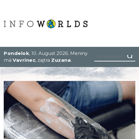
Pondelok
, 10. August 2026.
Meniny
má
Vavrinec
, zajtra
Zuzana
.