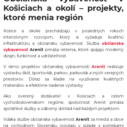
Košiciach a okolí – projekty,
ktoré menia región
Košice a okolie prechádzajú v posledných rokoch
intenzívnym rozvojom, ktorý si vyžaduje kvalitnú
infraštruktúru a občiansku vybavenosť. Služba
občianska
vybavenosť
Arenit
prináša riešenia, ktoré spájajú moderný
dizajn, funkčnosť a udržateľnosť.
V rámci projektov občianskej vybavenosti
Arenit
realizuje
výstavbu škôl, športovísk, parkov, parkovísk a iných verejných
priestorov. Dôraz sa kladie na využívanie kvalitných
materiálov a efektívne riadenie výstavby.
Ako overený dodávateľ v Košiciach a celom
východoslovenskom regióne, spoločnosť Arenit prináša
spoľahlivé služby a odborný dohľad nad každým projektom.
Vďaka službe občianska vybavenosť
Arenit
sa mestá a obce
na východnom Slovensku rozvíjajú v súlade s potrebami