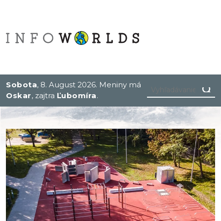
Sobota
, 8. August 2026.
Meniny má
Oskar
, zajtra
Ľubomíra
.