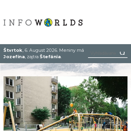
Štvrtok
, 6. August 2026.
Meniny má
Jozefína
, zajtra
Štefánia
.