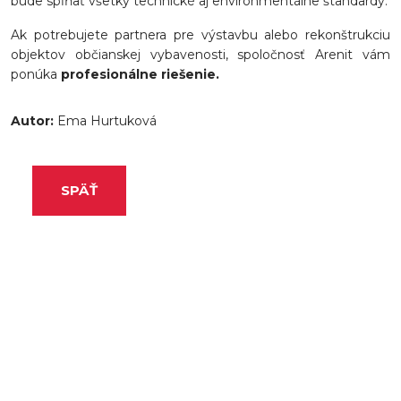
bude spĺňať všetky technické aj environmentálne štandardy.
Ak potrebujete partnera pre výstavbu alebo rekonštrukciu
objektov občianskej vybavenosti, spoločnosť Arenit vám
ponúka
profesionálne riešenie.
Autor:
Ema Hurtuková
SPÄŤ