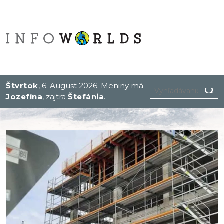
Štvrtok
, 6. August 2026.
Meniny má
Jozefína
, zajtra
Štefánia
.