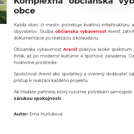
Komplexná občianska vy
obce
Každá obec či mesto potrebuje kvalitnú infraštruktúru a 
obyvateľov. Služba
občianska vybavenosť
Arenit zahŕň
dokumentácie po realizáciu a kolaudáciu.
Občianska vybavenosť
Arenit
pokrýva široké spektrum 
ihrísk, až po moderné kultúrne a športové zariadenia. C
hodnotné prostredie.
Spoločnosť Arenit ako spoľahlivý a overený dodávateľ z
prístup k realizácii každého projektu.
Ak hľadáte partnera, ktorý rozumie potrebám samospráv 
zárukou spokojnosti
.
Autor:
Ema Hurtuková