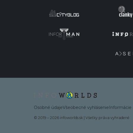
Osobné údaje
Všeobecné vyhlásenie
Informácie 
© 2019 – 2026 infoworlds.sk
|
Všetky práva vyhradené