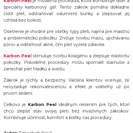
Karbon Peel
je moderná procedúra, ktorá kombinuje laser a
špeciálny karbonový gél. Tento zákrok pomáha dôkladne
čistiť pleť, odstraňovať odumreté bunky a zlepšovať jej
vzhľad bez bolesti.
Ošetrenie je vhodné pre všetky typy pleti, najmä pre mastnú
a problematickú pokožku. Znižuje tvorbu mazu, upchávaniu
pórov a viditeľnosť akné, čím pleť vyzerá zdravšie.
Karbon Peel
stimuluje tvorbu kolagénu a zlepšuje elasticitu
pokožky. Pravidelné procedúry môžu spomaliť starnutie a
zanechať pleť hladkú a sviežu.
Zákrok je rýchly a bezpečný. Väčšina klientov oceňuje, že
nevyžaduje rekonvalescenciu a efekt je viditeľný už po
prvom sedení.
Celkovo je
Karbon Peel
ideálnym riešením pre tých, ktorí
chcú zlepšiť stav svojej pleti bez invazívnych zákrokov.
Kombinuje účinnosť, komfort a krátky čas procedúry.
Autor:
Ema Hurtuková