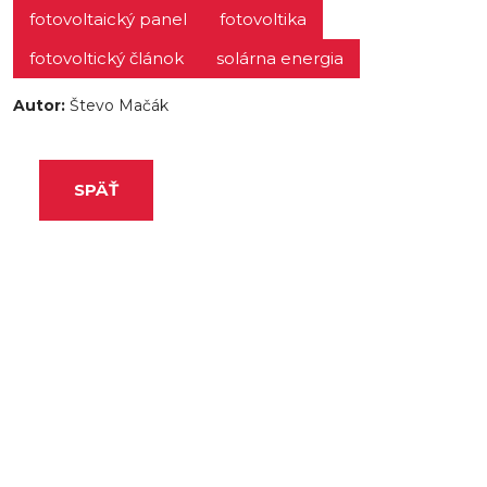
fotovoltaický panel
fotovoltika
fotovoltický článok
solárna energia
Autor:
Števo Mačák
SPÄŤ