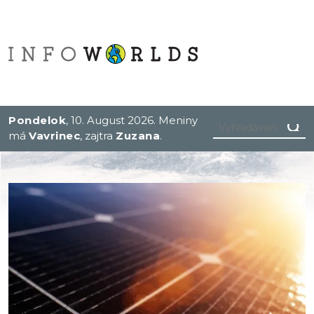
Pondelok
, 10. August 2026.
Meniny
má
Vavrinec
, zajtra
Zuzana
.