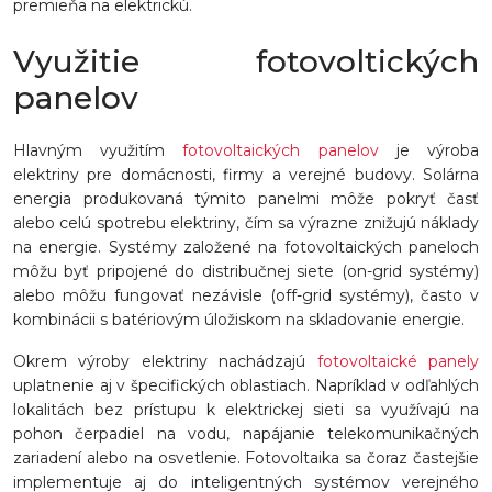
premieňa na elektrickú.
Využitie fotovoltických
panelov
Hlavným využitím
fotovoltaických panelov
je výroba
elektriny pre domácnosti, firmy a verejné budovy. Solárna
energia produkovaná týmito panelmi môže pokryť časť
alebo celú spotrebu elektriny, čím sa výrazne znižujú náklady
na energie. Systémy založené na fotovoltaických paneloch
môžu byť pripojené do distribučnej siete (on-grid systémy)
alebo môžu fungovať nezávisle (off-grid systémy), často v
kombinácii s batériovým úložiskom na skladovanie energie.
Okrem výroby elektriny nachádzajú
fotovoltaické panely
uplatnenie aj v špecifických oblastiach. Napríklad v odľahlých
lokalitách bez prístupu k elektrickej sieti sa využívajú na
pohon čerpadiel na vodu, napájanie telekomunikačných
zariadení alebo na osvetlenie. Fotovoltaika sa čoraz častejšie
implementuje aj do inteligentných systémov verejného