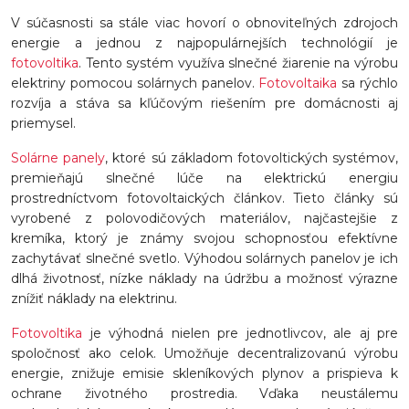
V súčasnosti sa stále viac hovorí o obnoviteľných zdrojoch
energie a jednou z najpopulárnejších technológií je
fotovoltika
. Tento systém využíva slnečné žiarenie na výrobu
elektriny pomocou solárnych panelov.
Fotovoltaika
sa rýchlo
rozvíja a stáva sa kľúčovým riešením pre domácnosti aj
priemysel.
Solárne panely
, ktoré sú základom fotovoltických systémov,
premieňajú slnečné lúče na elektrickú energiu
prostredníctvom fotovoltaických článkov. Tieto články sú
vyrobené z polovodičových materiálov, najčastejšie z
kremíka, ktorý je známy svojou schopnosťou efektívne
zachytávať slnečné svetlo. Výhodou solárnych panelov je ich
dlhá životnosť, nízke náklady na údržbu a možnosť výrazne
znížiť náklady na elektrinu.
Fotovoltika
je výhodná nielen pre jednotlivcov, ale aj pre
spoločnosť ako celok. Umožňuje decentralizovanú výrobu
energie, znižuje emisie skleníkových plynov a prispieva k
ochrane životného prostredia. Vďaka neustálemu