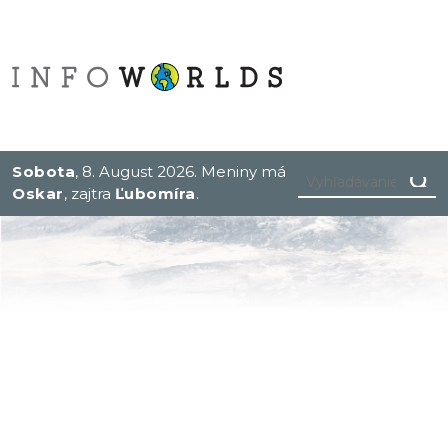
Sobota
, 8. August 2026.
Meniny má
Oskar
, zajtra
Ľubomíra
.