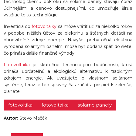
technologickému pokroku sa solárne panely stávajú čoraz
účinnejšími a cenovo dostupnejšími, čo umožňuje širšie
využitie tejto technológie.
Investícia do
fotovoltaiky
sa môže vrátiť už za niekoľko rokov
v podobe nižších účtov za elektrinu a štátnych dotácií na
obnoviteľné zdroje energie. Navyše, prebytočná elektrina
vyrobená solárnymi panelmi môže byť dodaná späť do siete,
čo prináša ďalšie finančné výhody.
Fotovoltaika
je skutočne technológiou budúcnosti, ktorá
prináša udržateľnú a ekologickú alternatívu k tradičným
zdrojom energie. Ak uvažujete o vlastnom solárnom
systéme, teraz je ten správny čas začať a prispieť k zelenšej
planéte.
fotovoltika
fotovoltaika
solarne panely
Autor:
Števo Mačák