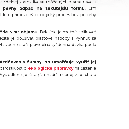
delnej starostlivosti môže rýchlo stratiť svoju
 pevný odpad na tekutejšiu formu
, čím
Ide o prirodzený biologický proces bez potreby
aždé 3 m³ objemu.
Baktérie je možné aplikovať
ležité je používať plastové nádoby a vyhnúť sa
ásledne stačí pravidelná týždenná dávka podľa
rázdňovania žumpy
,
no umožňuje využiť jej
starostlivosť o
ekologické prípravky
na čistenie
 Výsledkom je čistejšia nádrž, menej zápachu a