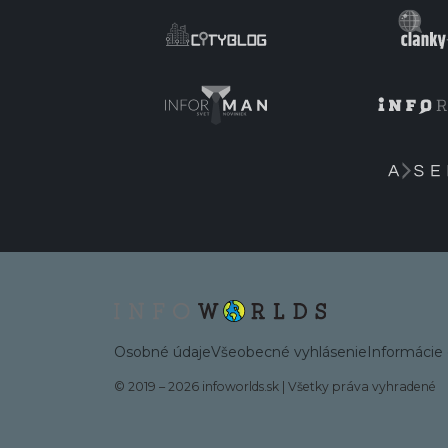
Osobné údaje
Všeobecné vyhlásenie
Informácie 
© 2019 – 2026 infoworlds.sk
|
Všetky práva vyhradené