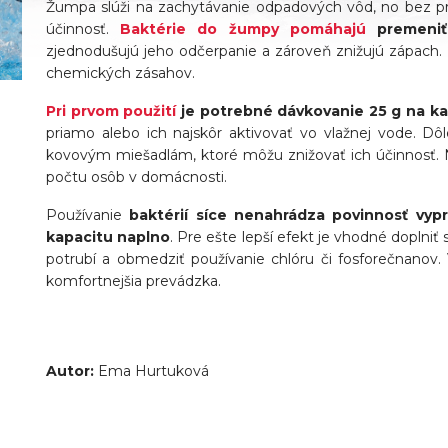
Žumpa slúži na zachytávanie odpadových vôd, no bez pravi
účinnosť.
Baktérie do žumpy pomáhajú
premeniť
zjednodušujú jeho odčerpanie a zároveň znižujú zápach. 
chemických zásahov.
Pri prvom použití
je potrebné dávkovanie 25 g na k
priamo alebo ich najskôr aktivovať vo vlažnej vode. Dô
kovovým miešadlám, ktoré môžu znižovať ich účinnosť. N
počtu osôb v domácnosti.
Používanie
baktérií síce nenahrádza povinnosť vyp
kapacitu naplno
. Pre ešte lepší efekt je vhodné doplniť 
potrubí a obmedziť používanie chlóru či fosforečnanov.
komfortnejšia prevádzka.
Autor:
Ema Hurtuková