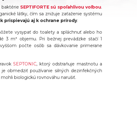
, baktérie
SEPTIFORTE sú spoľahlivou voľbou
.
ganické látky, čím sa znižuje zaťaženie systému
 prispievajú aj k ochrane prírody
.
ôžete vysypať do toalety a spláchnuť alebo ho
dé 3 m³ objemu. Pri bežnej prevádzke stačí 1
i vyššom počte osôb sa dávkovanie primerane
pravok
SEPTONIC
, ktorý odstraňuje mastnotu a
 je obmedziť používanie silných dezinfekčných
y mohli biologickú rovnováhu narušiť.