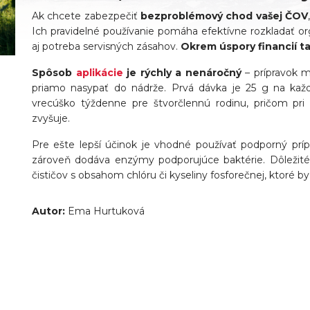
Ak chcete zabezpečiť
bezproblémový chod vašej ČOV
Ich pravidelné používanie pomáha efektívne rozkladať or
aj potreba servisných zásahov.
Okrem úspory financií tak
Spôsob
aplikácie
je rýchly a nenáročný
– prípravok m
priamo nasypať do nádrže. Prvá dávka je 25 g na kaž
vrecúško týždenne pre štvorčlennú rodinu, pričom pr
zvyšuje.
Pre ešte lepší účinok je vhodné používať podporný prí
zároveň dodáva enzýmy podporujúce baktérie. Dôležité
čističov s obsahom chlóru či kyseliny fosforečnej, ktoré b
Autor:
Ema Hurtuková