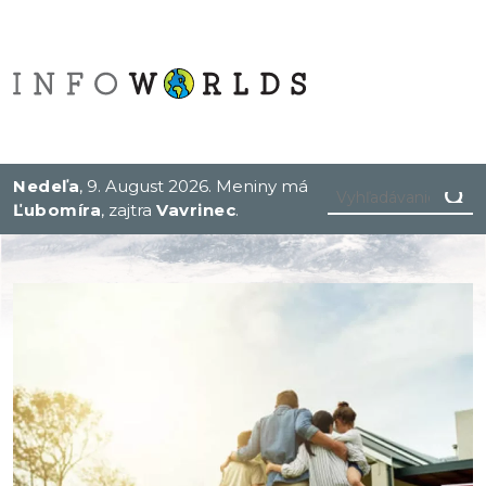
Nedeľa
, 9. August 2026.
Meniny má
Ľubomíra
, zajtra
Vavrinec
.