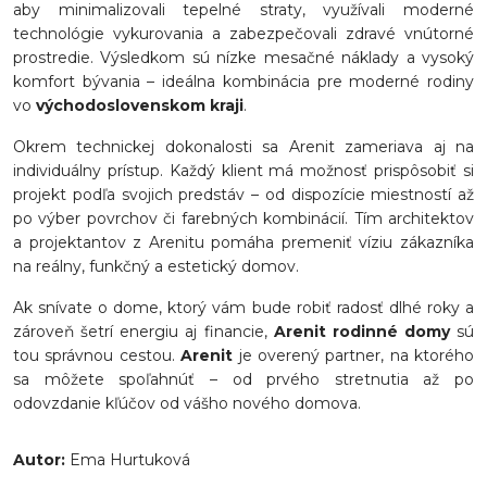
aby minimalizovali tepelné straty, využívali moderné
technológie vykurovania a zabezpečovali zdravé vnútorné
prostredie. Výsledkom sú nízke mesačné náklady a vysoký
komfort bývania – ideálna kombinácia pre moderné rodiny
vo
východoslovenskom kraji
.
Okrem technickej dokonalosti sa Arenit zameriava aj na
individuálny prístup. Každý klient má možnosť prispôsobiť si
projekt podľa svojich predstáv – od dispozície miestností až
po výber povrchov či farebných kombinácií. Tím architektov
a projektantov z Arenitu pomáha premeniť víziu zákazníka
na reálny, funkčný a estetický domov.
Ak snívate o dome, ktorý vám bude robiť radosť dlhé roky a
zároveň šetrí energiu aj financie,
Arenit rodinné domy
sú
tou správnou cestou.
Arenit
je overený partner, na ktorého
sa môžete spoľahnúť – od prvého stretnutia až po
odovzdanie kľúčov od vášho nového domova.
Autor:
Ema Hurtuková