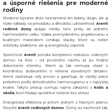
a úsporné riešenia pre moderné
rodiny
Moderné bývanie dnes neznamená len krásny dizajn, ale aj
nízke náklady na prevádzku a dlhodobú udržateľnosť.
Arenit
rodinné domy
spájajú všetky tieto prvky do jedného
harmonického celku. Vďaka premyslenému projektovaniu a
kvalitným materiálom vznikajú stavby, ktoré sú nielen
esteticky atraktívne, ale aj energeticky úsporné.
Spoločnosť
Arenit
ponúka komplexnú realizáciu rodinných
domov na kľúč – od prvotného návrhu až po finálne
dokončenie interiéru. Klienti sa tak nemusia starať o
koordináciu dodávateľov či riešenie stavebných detailov.
Arenit zastrešuje celý proces a garantuje, že všetky práce
prebehnú podľa dohodnutého harmonogramu a v najvyššej
kvalite. Takýto prístup oceňujú najmä zákazníci z
Košíc a
okolia
, ktorí hľadajú spoľahlivé riešenie bez stresu.
Energetická efektivita je pritom jedným z hlavných pilierov
filozofie
Arenit rodinných domov
. Domy sú navrhnuté tak,