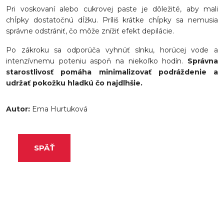
Pri voskovaní alebo cukrovej paste je dôležité, aby mali
chĺpky dostatočnú dĺžku. Príliš krátke chĺpky sa nemusia
správne odstrániť, čo môže znížiť efekt depilácie.
Po zákroku sa odporúča vyhnúť slnku, horúcej vode a
intenzívnemu poteniu aspoň na niekoľko hodín.
Správna
starostlivosť pomáha minimalizovať podráždenie a
udržať pokožku hladkú čo najdlhšie.
Autor:
Ema Hurtuková
SPÄŤ