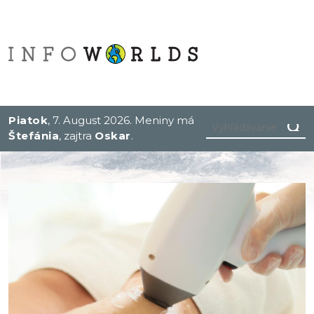
Piatok
, 7. August 2026.
Meniny má
Štefánia
, zajtra
Oskar
.