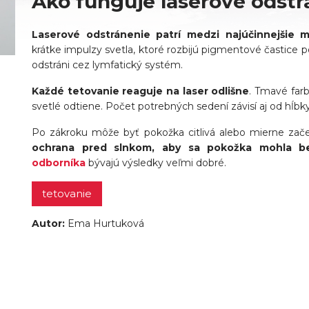
Ako funguje laserové odstr
Laserové odstránenie patrí medzi najúčinnejšie 
krátke impulzy svetla, ktoré rozbijú pigmentové častice p
odstráni cez lymfatický systém.
Každé tetovanie reaguje na laser odlišne
. Tmavé farb
svetlé odtiene. Počet potrebných sedení závisí aj od hĺb
Po zákroku môže byť pokožka citlivá alebo mierne zač
ochrana pred slnkom, aby sa pokožka mohla be
odborníka
bývajú výsledky veľmi dobré.
tetovanie
Autor:
Ema Hurtuková