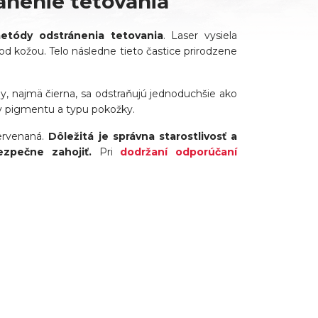
ánenie tetovania
metódy odstránenia tetovania
. Laser vysiela
od kožou. Telo následne tieto častice prirodzene
y, najmä čierna, sa odstraňujú jednoduchšie ako
ky pigmentu a typu pokožky.
ervenaná.
Dôležitá je správna starostlivosť a
zpečne zahojiť.
Pri
dodržaní odporúčaní